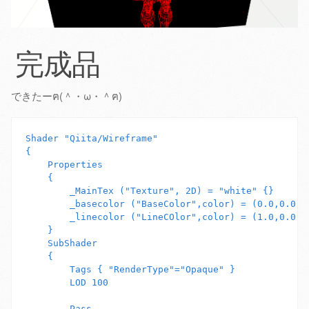
完成品
できたーฅ(＾・ω・＾ฅ)
Shader "Qiita/Wireframe"

{

    Properties

    {

        _MainTex ("Texture", 2D) = "white" {}

        _basecolor ("BaseColor",color) = (0.0,0.0,0.
        _linecolor ("LineCOlor",color) = (1.0,0.0,0.
    }

    SubShader

    {

        Tags { "RenderType"="Opaque" }

        LOD 100

        Pass
