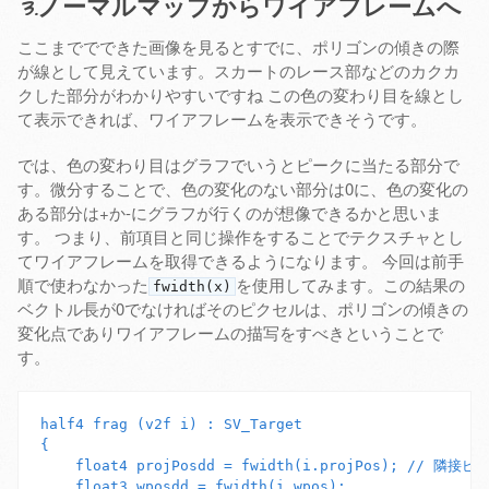
3.ノーマルマップからワイアフレームへ
ここまででできた画像を見るとすでに、ポリゴンの傾きの際
が線として見えています。スカートのレース部などのカクカ
クした部分がわかりやすいですね この色の変わり目を線とし
て表示できれば、ワイアフレームを表示できそうです。
では、色の変わり目はグラフでいうとピークに当たる部分で
す。微分することで、色の変化のない部分は0に、色の変化の
ある部分は+か-にグラフが行くのが想像できるかと思いま
す。 つまり、前項目と同じ操作をすることでテクスチャとし
てワイアフレームを取得できるようになります。 今回は前手
順で使わなかった
を使用してみます。この結果の
fwidth(x)
ベクトル長が0でなければそのピクセルは、ポリゴンの傾きの
変化点でありワイアフレームの描写をすべきということで
す。
half4 frag (v2f i) : SV_Target

{

    float4 projPosdd = fwidth(i.projPos); // 隣接
    float3 wposdd = fwidth(i.wpos);
