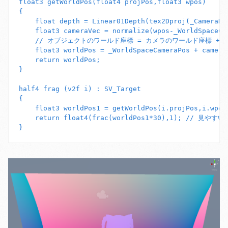
float3 getWorldPos(float4 projPos,float3 wpos)

{

    float depth = Linear01Depth(tex2Dproj(_CameraDep
    float3 cameraVec = normalize(wpos-_WorldSpaceCam
    // オブジェクトのワールド座標 = カメラのワールド座標 +
    float3 worldPos = _WorldSpaceCameraPos + cameraV
    return worldPos;

}

half4 frag (v2f i) : SV_Target

{

    float3 worldPos1 = getWorldPos(i.projPos,i.wpos)
    return float4(frac(worldPos1*30),1); // 見