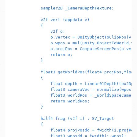
            sampler2D _CameraDepthTexture;

            v2f vert (appdata v)

            {

                v2f o;

                o.vertex = UnityObjectToClipPos(v.ve
                o.wpos = mul(unity_ObjectToWorld,v.v
                o.projPos = ComputeScreenPos(o.verte
                return o;

            }

            float3 getWorldPos(float4 projPos,float3
            {

                float depth = Linear01Depth(tex2Dpro
                float3 cameraVec = normalize(wpos-_W
                float3 worldPos = _WorldSpaceCameraP
                return worldPos;

            }

            half4 frag (v2f i) : SV_Target

            {

                float4 projPosdd = fwidth(i.projPos)
                float3 wposdd = fwidth(i.wpos);
