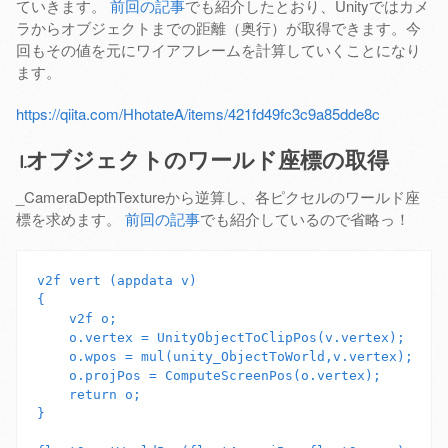
ていきます。
前回の記事
でも紹介したとおり、Unityではカメ
ラからオブジェクトまでの距離（奥行）が取得できます。今
回もその値を元にワイアフレームを計算していくことになり
ます。
https://qiita.com/HhotateA/items/421fd49fc3c9a85dde8c
1.オブジェクトのワールド座標の取得
_CameraDepthTextureから逆算し、各ピクセルのワールド座
標を求めます。
前回の記事
でも紹介しているので省略っ！
v2f vert (appdata v)

{

    v2f o;

    o.vertex = UnityObjectToClipPos(v.vertex);

    o.wpos = mul(unity_ObjectToWorld,v.vertex); 

    o.projPos = ComputeScreenPos(o.vertex);

    return o;

}
