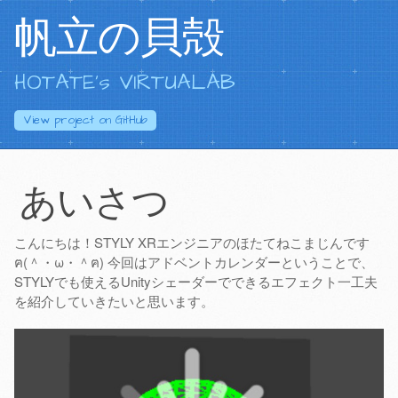
帆立の貝殻
HOTATE's VIRTUALAB
View project on
GitHub
あいさつ
こんにちは！STYLY XRエンジニアのほたてねこまじんです
ฅ(＾・ω・＾ฅ) 今回はアドベントカレンダーということで、
STYLYでも使えるUnityシェーダーでできるエフェクト一工夫
を紹介していきたいと思います。