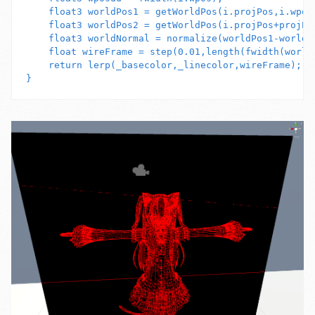
    float3 worldPos1 = getWorldPos(i.projPos,i.wpos)
    float3 worldPos2 = getWorldPos(i.projPos+projPos
    float3 worldNormal = normalize(worldPos1-
    float wireFrame = step(0.01,length(fwidt
    return lerp(_basecolor,_linecolor,wireFrame);
