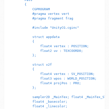
        {

            CGPROGRAM

            #pragma vertex vert

            #pragma fragment frag

            #include "UnityCG.cginc"

            struct appdata

            {

                float4 vertex : POSITION;

                float2 uv : TEXCOORD0;

            };

            struct v2f

            {

                float4 vertex : SV_POSITION;

                float3 wpos : WORLD_POSITION;

                float4 projPos : PRO;

            };

            sampler2D _MainTex; float4 _MainTex_ST;

            float4 _basecolor;

            float4 _linecolor;
