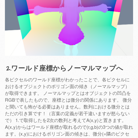
2.ワールド座標からノーマルマップへ
各ピクセルのワールド座標がわかったことで、各ピクセルに
おけるオブジェクトのポリゴン面の傾き（ノーマルマップ）
が取得できます。 ノーマルマップとはオブジェクトの凹凸を
RGBで表したもので、座標とは微分の関係にあります。 微分
と聞いても怖がる必要はありません。数列における微分とは
ただの引き算です！（言葉の定義が若干違いますが怒らない
で） 1.で取得したを2次の数列と考えてA(x,y)と置きます。
A(x,y)からはワールド座標が取れるので(r,g,b)の3つの値が取れ
ます。(x,y)におけるポリゴン面の傾きは、微分(=隣のピクセ