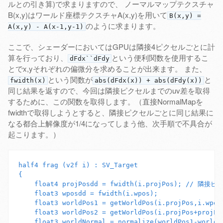
ルとの引き算)で求まりますので、 ノーマルマップテクスチャ
B(x,y)はワールド座標テクスチャA(x,y)を用いて
B(x,y) =
のように求まります。
A(x,y) - A(x-1,y-1)
ここで、シェーダーにおいてはGPUは隣接4ピクセルごとに計
算を行っており、
という便利関数を使用するこ
dFdx``dFdy
とでx,yそれぞれの偏微分を求めることが出来ます。 また、
という関数が
と
fwidth(x)
abs(dFdx(x)) + abs(dFdy(x))
同じ結果を返すので、今回は隣接ピクセルまでのuv差を取得
するために、この関数を取得します。（直接NormalMapを
fwidthで取得しようとすると、隣接ピクセルごとに同じ結果に
なる都合上解像度が1/4になってしまう他、次手順で不具合が
起こります。）
half4 frag (v2f i) : SV_Target

{

    float4 projPosdd = fwidth(i.projPos); // 隣接
    float3 wposdd = fwidth(i.wpos);

    float3 worldPos1 = getWorldPos(i.projPos,i.wpos)
    float3 worldPos2 = getWorldPos(i.projPos+projPos
    float3 worldNormal = normalize(worldPos1-